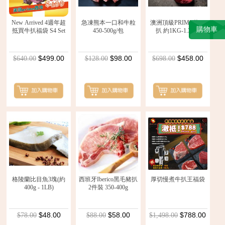
New Arrived 4週年超
急凍熊本一口和牛粒
澳洲頂級PRIME斧頭
購物車
抵買牛扒福袋 S4 Set
450-500g/包
扒 約1KG-1.3KG
$499.00
$98.00
$458.00
$640.00
$128.00
$698.00
格陵蘭比目魚3塊(約
西班牙Iberico黑毛豬扒
厚切慢煮牛扒王福袋
400g - 1LB)
2件裝 350-400g
$48.00
$58.00
$788.00
$78.00
$88.00
$1,498.00