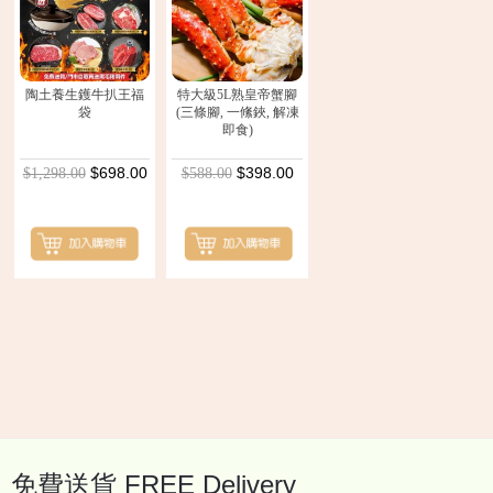
陶土養生鑊牛扒王福
特大級5L熟皇帝蟹腳
袋
(三條腳, 一絛鋏, 解凍
即食)
$698.00
$398.00
$1,298.00
$588.00
Back
to
top
免費送貨 FREE Delivery