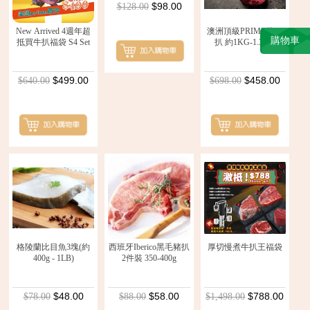
$98.00
$128.00
New Arrived 4週年超
澳洲頂級PRIME斧頭
購物車
抵買牛扒福袋 S4 Set
扒 約1KG-1.3KG
$499.00
$458.00
$640.00
$698.00
格陵蘭比目魚3塊(約
西班牙Iberico黑毛豬扒
厚切慢煮牛扒王福袋
400g - 1LB)
2件裝 350-400g
$48.00
$58.00
$788.00
$78.00
$88.00
$1,498.00