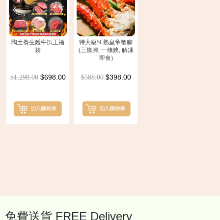
陶土養生鑊牛扒王福
特大級5L熟皇帝蟹腳
袋
(三條腳, 一絛鋏, 解凍
即食)
$698.00
$398.00
$1,298.00
$588.00
Back
to
top
免費送貨 FREE Delivery