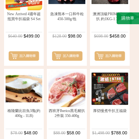
New Arrived 4週年超
急凍熊本一口和牛粒
澳洲頂級PRIME斧頭
購物車
抵買牛扒福袋 S4 Set
450-500g/包
扒 約1KG-1.3KG
$499.00
$98.00
$458.00
$640.00
$128.00
$698.00
格陵蘭比目魚3塊(約
西班牙Iberico黑毛豬扒
厚切慢煮牛扒王福袋
400g - 1LB)
2件裝 350-400g
$48.00
$58.00
$788.00
$78.00
$88.00
$1,498.00