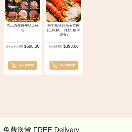
陶土養生鑊牛扒王福
特大級5L熟皇帝蟹腳
袋
(三條腳, 一絛鋏, 解凍
即食)
$698.00
$398.00
$1,298.00
$588.00
Back
to
top
免費送貨 FREE Delivery