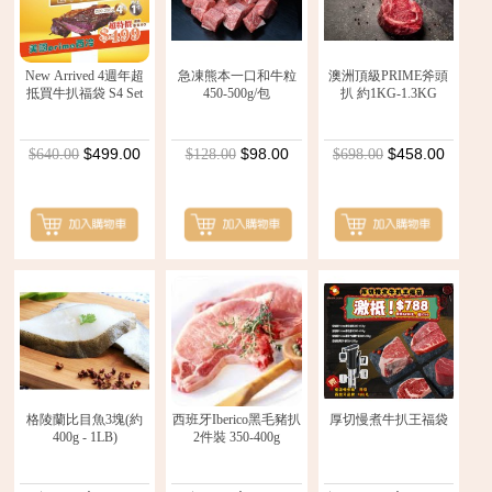
New Arrived 4週年超
急凍熊本一口和牛粒
澳洲頂級PRIME斧頭
抵買牛扒福袋 S4 Set
450-500g/包
扒 約1KG-1.3KG
$499.00
$98.00
$458.00
$640.00
$128.00
$698.00
格陵蘭比目魚3塊(約
西班牙Iberico黑毛豬扒
厚切慢煮牛扒王福袋
400g - 1LB)
2件裝 350-400g