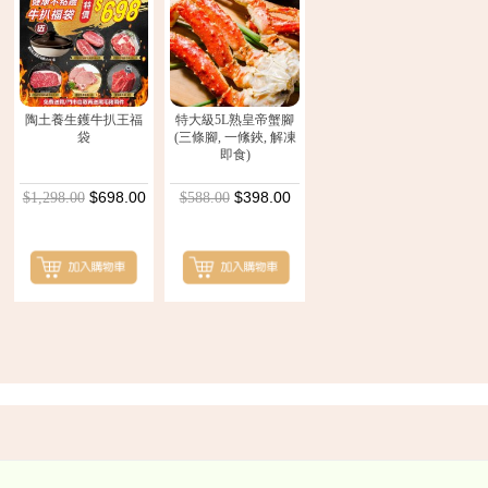
陶土養生鑊牛扒王福
特大級5L熟皇帝蟹腳
袋
(三條腳, 一絛鋏, 解凍
即食)
$698.00
$398.00
$1,298.00
$588.00
Back
to
top