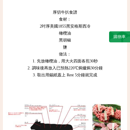
厚切牛扒食譜
食材：
2吋厚美國1855黑安格斯西冷
橄欖油
購物車
黑胡椒
鹽
做法：
1. 先放橄欖油，用大火四面各煎30秒
2. 調味後再放入已預熱220℃焗爐焗30分鐘
3. 取出用錫紙蓋上 Rest 5分鐘就完成