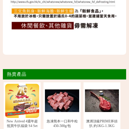
熱賣產品
New Arrived 4週年超
急凍熊本一口和牛粒
澳洲頂級PRIME斧頭
抵買牛扒福袋 S4 Set
450-500g/包
扒 約1KG-1.3KG