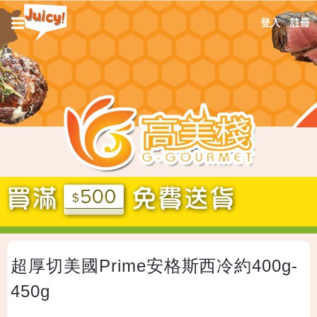
Jump
☰
登入
註冊
to
navigation
Back
超厚切美國Prime安格斯西冷約400g-
to
top
450g