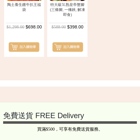
陶土養生鑊牛扒王福
特大級5L熟皇帝蟹腳
袋
(三條腳, 一絛鋏, 解凍
即食)
$698.00
$398.00
$1,298.00
$588.00
Back
to
top
免費送貨 FREE Delivery
買滿$500，可享有免費送貨服務。