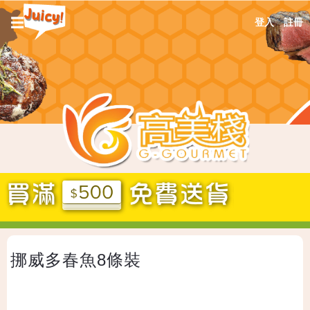
Jump
☰
登入
註冊
to
navigation
Back
挪威多春魚8條裝
to
top