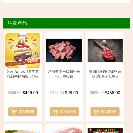
熱賣產品
New Arrived 4週年超
急凍熊本一口和牛粒
澳洲頂級PRIME斧頭
抵買牛扒福袋 S4 Set
450-500g/包
扒 約1KG-1.3KG
$499.00
$98.00
$458.00
$640.00
$128.00
$698.00