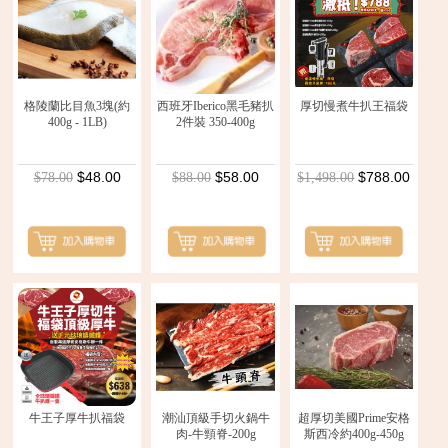
格陵蘭比目魚3塊(約
西班牙Iberico黑毛豬扒
厚切慢煮牛扒王福袋
400g - 1LB)
2件裝 350-400g
$48.00
$58.00
$788.00
$78.00
$88.00
$1,498.00
牛王子厚牛扒福袋
潮汕頂級手切火鍋牛
超厚切美國Prime安格
肉-牛頸脊-200g
斯西冷約400g-450g