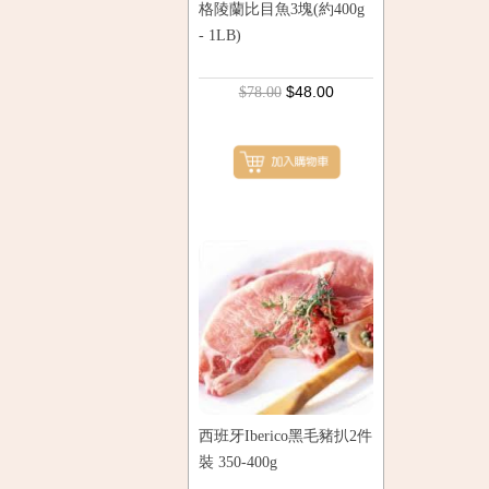
格陵蘭比目魚3塊(約400g
- 1LB)
$48.00
$78.00
西班牙Iberico黑毛豬扒2件
裝 350-400g