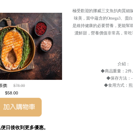
極受歡迎的挪威三文魚扒肉質細
味美，當中蘊含的Omega3、
是維持健康的必要營養，更能幫
濃鮮甜，營養價值非常高，常吃
介紹：
◆商品重量：2件, 
◆保存方法：-
◆食用方式：煎/
原價:
$78.00
$58.00
們以便日後收到更多優惠。