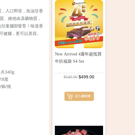
膩，入口即溶，魚油甘香
蛋白質、維他命及礦物質，
味道香
助兒童腦部發育！
可健腦，更可以美容。
New Arrived 4週年超抵買
牛扒福袋 S4 Set
共340g
$499.00
$640.00
18度
焗/燒