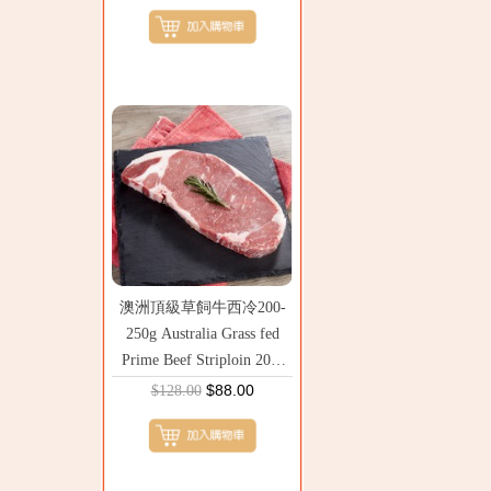
澳洲頂級草飼牛西冷200-
250g Australia Grass fed
Prime Beef Striploin 200-
250g
$88.00
$128.00