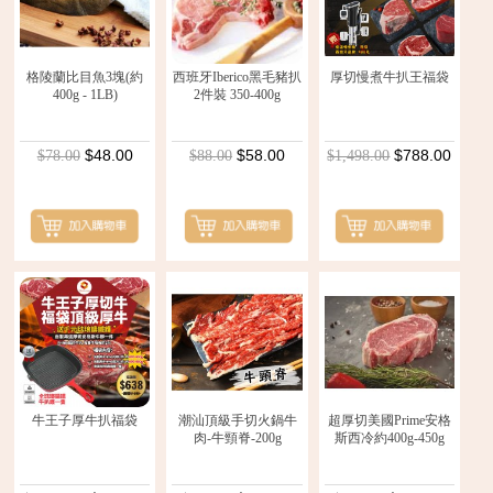
格陵蘭比目魚3塊(約
西班牙Iberico黑毛豬扒
厚切慢煮牛扒王福袋
400g - 1LB)
2件裝 350-400g
$48.00
$58.00
$788.00
$78.00
$88.00
$1,498.00
牛王子厚牛扒福袋
潮汕頂級手切火鍋牛
超厚切美國Prime安格
肉-牛頸脊-200g
斯西冷約400g-450g