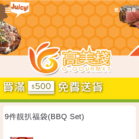
Jump
☰
登入
註冊
to
navigation
Back
9件靚扒福袋(BBQ Set)
to
top