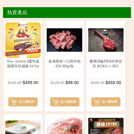
熱賣產品
New Arrived 4週年超
急凍熊本一口和牛粒
澳洲頂級PRIME斧頭
抵買牛扒福袋 S4 Set
450-500g/包
扒 約1KG-1.3KG
$499.00
$98.00
$458.00
$640.00
$128.00
$698.00