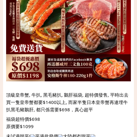
頂級皇帝蟹, 牛扒, 黑毛豬扒, 鵝肝福袋, 超特價發售, 平時出去
買一隻皇帝蟹都要$1400以上, 而家半隻日本皇帝蟹再連埋牛
扒黑毛豬鵝肝, 都只係需要$698，真心超平
福袋超特價$698
原價要$1099
未試過咁平!
平過批發價
大陸都冇咁平