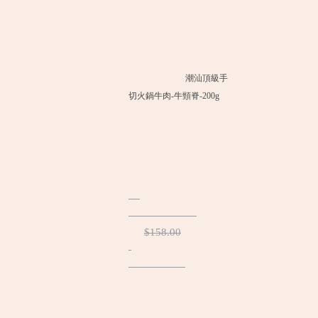
潮汕頂級手
切火鍋牛肉-牛頸脊-200g
$158.00