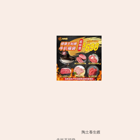
陶土養生鑊