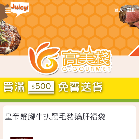
Jump
☰
登入
註冊
to
navigation
Back
皇帝蟹腳牛扒黑毛豬鵝肝福袋
to
top