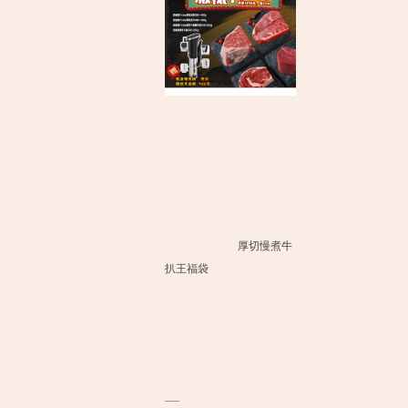
厚切慢煮牛
扒王福袋