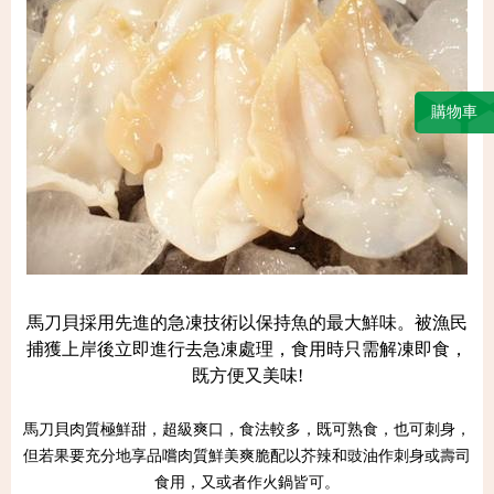
購物車
馬刀貝採用先進的急凍技術以保持魚的最大鮮味。被漁民
捕獲上岸後立即進行去急凍處理，食用時只需解凍即食，
既方便又美味!
馬刀貝肉質極鮮甜，超級爽口，食法較多，既可熟食，也可刺身，
但若果要充分地享品嚐肉質鮮美爽脆配以芥辣和豉油作刺身或壽司
食用，又或者作火鍋皆可。