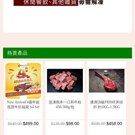
熱賣產品
New Arrived 4週年超
急凍熊本一口和牛粒
澳洲頂級PRIME斧頭
抵買牛扒福袋 S4 Set
450-500g/包
扒 約1KG-1.3KG
$499.00
$98.00
$458.00
$640.00
$128.00
$698.00