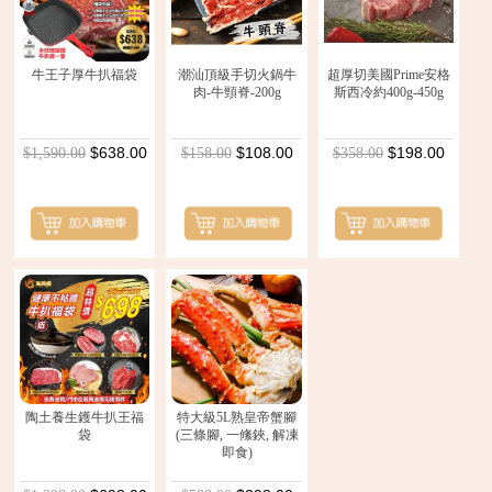
牛王子厚牛扒福袋
潮汕頂級手切火鍋牛
超厚切美國Prime安格
肉-牛頸脊-200g
斯西冷約400g-450g
$638.00
$108.00
$198.00
$1,590.00
$158.00
$358.00
陶土養生鑊牛扒王福
特大級5L熟皇帝蟹腳
袋
(三條腳, 一絛鋏, 解凍
即食)