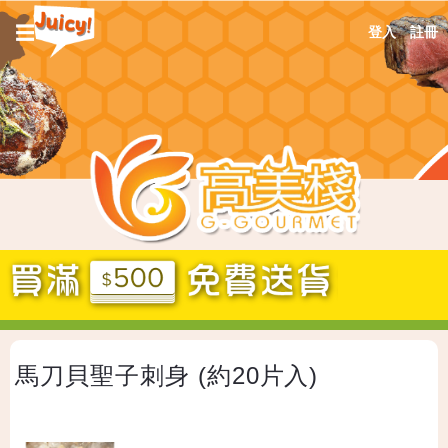
Jump
☰
登入
註冊
to
navigation
Back
馬刀貝聖子刺身 (約20片入)
to
top