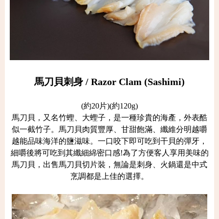
馬刀貝刺身 / Razor Clam (Sashimi)
(約20片)(約120g)
馬刀貝，又名竹蟶、大蟶子，是一種珍貴的海產，外表酷
似一截竹子。馬刀貝肉質豐厚、甘甜飽滿、纖維分明越嚼
越能品味海洋的鹽滋味。一口咬下即可吃到干貝的彈牙，
細嚼後將可吃到其纖細綿密口感!為了方便客人享用美味的
馬刀貝，出售馬刀貝切片裝，無論是刺身、火鍋還是中式
烹調都是上佳的選擇。